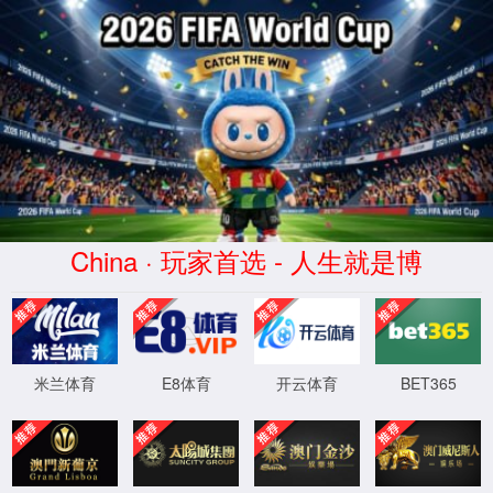
rm反波胆官网入口
这可能是因为
您已输入的网址不正确，或您要找的网页
可能被更新或删除
您访问的网站正在备案中，暂时禁止访问
联雅网络应网站所有者要求，暂时禁止访问网站
返回上一页
返回首页